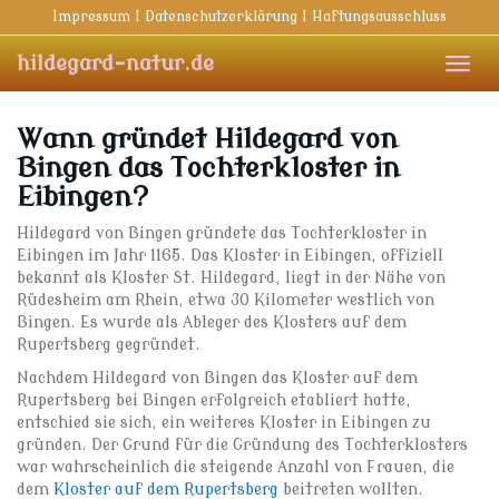
Skip
Impressum I Datenschutzerklärung I Haftungsausschluss
to
main
hildegard-natur.de
Toggl
content
navig
Wann gründet Hildegard von
Bingen das Tochterkloster in
Eibingen?
Hildegard von Bingen gründete das Tochterkloster in
Eibingen im Jahr 1165. Das Kloster in Eibingen, offiziell
bekannt als Kloster St. Hildegard, liegt in der Nähe von
Rüdesheim am Rhein, etwa 30 Kilometer westlich von
Bingen. Es wurde als Ableger des Klosters auf dem
Rupertsberg gegründet.
Nachdem Hildegard von Bingen das Kloster auf dem
Rupertsberg bei Bingen erfolgreich etabliert hatte,
entschied sie sich, ein weiteres Kloster in Eibingen zu
gründen. Der Grund für die Gründung des Tochterklosters
war wahrscheinlich die steigende Anzahl von Frauen, die
dem
Kloster auf dem Rupertsberg
beitreten wollten.