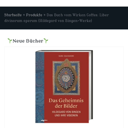
Startseite
»
Produkte
»
Das Buch vom Wirken Gottes: Liber
divinorum operum (Hildegard von Bingen-Werke)
Neue Bücher