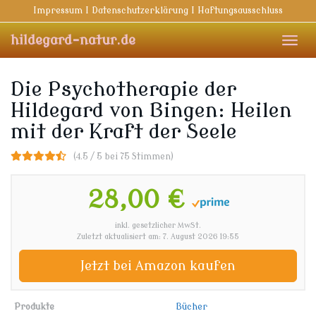
Skip
Impressum I Datenschutzerklärung I Haftungsausschluss
to
main
hildegard-natur.de
Toggl
content
navig
Die Psychotherapie der
Hildegard von Bingen: Heilen
mit der Kraft der Seele
(4.5 / 5 bei 75 Stimmen)
28,00 €
inkl. gesetzlicher MwSt.
Zuletzt aktualisiert am: 7. August 2026 19:55
Jetzt bei Amazon kaufen
Produkte
Bücher