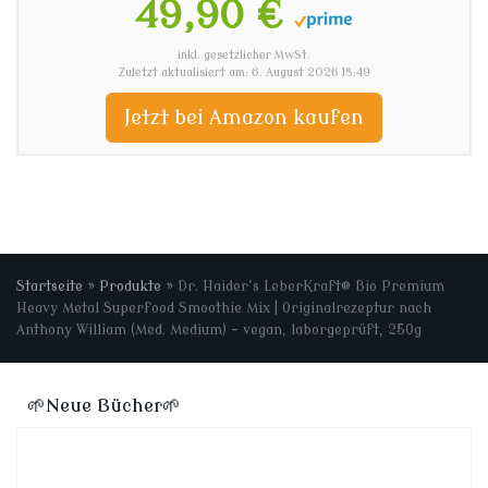
49,90 €
inkl. gesetzlicher MwSt.
Zuletzt aktualisiert am: 6. August 2026 18:49
Jetzt bei Amazon kaufen
Startseite
»
Produkte
»
Dr. Haider’s LeberKraft® Bio Premium
Heavy Metal Superfood Smoothie Mix | Originalrezeptur nach
Anthony William (Med. Medium) – vegan, laborgeprüft, 250g
🌱Neue Bücher🌱