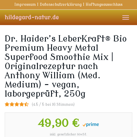
Skip
Impressum I Datenschutzerklärung I Haftungsausschluss
to
main
hildegard-natur.de
Toggl
content
navig
Dr. Haider’s LeberKraft® Bio
Premium Heavy Metal
Superfood Smoothie Mix |
Originalrezeptur nach
Anthony William (Med.
Medium) – vegan,
laborgeprüft, 250g
(4.5 / 5 bei 16 Stimmen)
49,90 €
inkl. gesetzlicher MwSt.