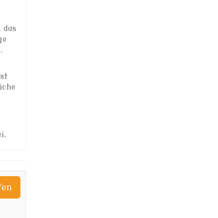
 das
ge
.
st
iche
i.
fen