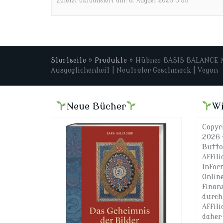
Zuletzt aktualisiert am: 8. August 2026 3:35
Startseite
»
Produkte
»
Hübner BASIS BALANCE MI
Ausgeglichenheit | Neutraler Geschmack | Vegan
Neue Bücher
Wi
Copyr
2026 
Butto
Affili
Infor
Onlin
finan
durch
Affil
daher 