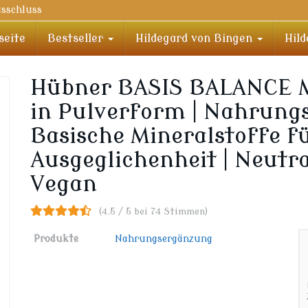
sschluss
seite
Bestseller
Hildegard von Bingen
Hil
Hübner BASIS BALANCE
in Pulverform | Nahrung
Basische Mineralstoffe fü
Ausgeglichenheit | Neutr
Vegan
(4.5 / 5 bei 74 Stimmen)
Produkte
Nahrungsergänzung