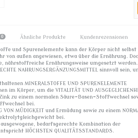
0
Ähnliche Produkte
Kundenrezensionen
ffe und Spurenelemente kann der Körper nicht selbst
fuhr von außen angewiesen, etwa über die Ernährung. Do
e, nährstoffreiche Ernährungsweise umgesetzt werden.
ERECHTE NAHRUNGSERGÄNZUNGSMITTEL sinnvoll sein, u
nthaltenen MINERALSTOFFE UND SPURENELEMENTE
ionen im Körper, um die VITALITÄT UND AUSGEGLICHENH
se Zink zu einem normalen Säure-Basen-Stoffwechsel so
ffwechsel bei.
G VON MÜDIGKEIT und Ermüdung sowie zu einem NOR
trolytgleichgewicht bei.
usgewogene, bedarfsgerechte Kombination der
e entspricht HÖCHSTEN QUALITÄTSSTANDARDS.