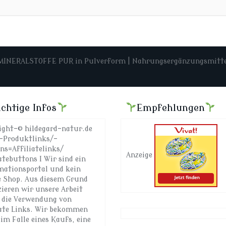
NERALSTOFFE PUR in Pulverform | Nahrungsergänzungsmittel |
chtige Infos
Empfehlungen
ight-© hildegard-natur.de
-Produktlinks/-
ns=Affiliatelinks/
Anzeige
atebuttons I Wir sind ein
mationsportal und kein
e Shop. Aus diesem Grund
zieren wir unsere Arbeit
 die Verwendung von
iate Links. Wir bekommen
im Falle eines Kaufs, eine