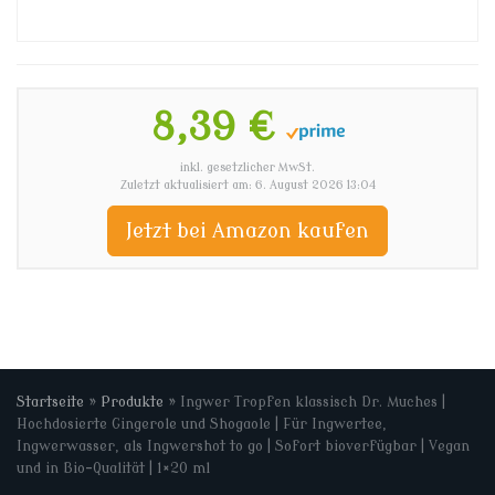
8,39 €
inkl. gesetzlicher MwSt.
Zuletzt aktualisiert am: 6. August 2026 13:04
Jetzt bei Amazon kaufen
Startseite
»
Produkte
»
Ingwer Tropfen klassisch Dr. Muches |
Hochdosierte Gingerole und Shogaole | Für Ingwertee,
Ingwerwasser, als Ingwershot to go | Sofort bioverfügbar | Vegan
und in Bio-Qualität | 1×20 ml