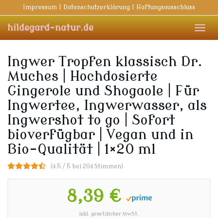
Skip
Impressum I Datenschutzerklärung I Haftungsausschluss
to
main
hildegard-natur.de
Toggl
content
navig
Ingwer Tropfen klassisch Dr.
Muches | Hochdosierte
Gingerole und Shogaole | Für
Ingwertee, Ingwerwasser, als
Ingwershot to go | Sofort
bioverfügbar | Vegan und in
Bio-Qualität | 1×20 ml
(4.5 / 5 bei 204 Stimmen)
8,39 €
inkl. gesetzlicher MwSt.