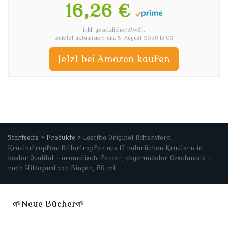
16,26 €
inkl. gesetzlicher MwSt.
Zuletzt aktualisiert am: 8. August 2026 13:03
Jetzt bei Amazon kaufen
Startseite
»
Produkte
»
Laetitia Original Bitterstern
Kräutertropfen: Bittertropfen aus 17 natürlichen Kräutern in
bester Qualität – aromatisch-feiner, abgerundeter Geschmack –
nach Hildegard von Bingen, 50 ml
🌱Neue Bücher🌱