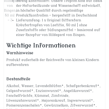
Streng kontrolliert: Unsere Tropfen sind auf Basis
der Naturheilkunde und Wissenschaft entwickelt,
in höchster Qualität durch regelmäßige
Produktkontrollen – hergestellt in Deutschland
Lieferumfang: 1 x Original Bitterstern
Kräutertropfen von Laetitia, 50 ml | ohne
Zusatzstoffe oder Süßungsmittel – basierend auf
einer Rezeptur von Hildegard von Bingen.
Wichtige Informationen
Warnhinweise
Produkt außerhalb der Reichweite von kleinen Kindern
aufbewahren
Bestandteile
Alkohol, Wasser, Lavendelblüten*, Schafgarbenkraut*,
Galgantwurzel*, Enzianwurzel*, Angelikawurzel*,
Fenchelfrüchte, Kümmel, Zimtrinde,
Löwenzahnwurzel*, Majorankraut, Ingwerwurzel*,
Pomeranzenschalen*, Gewürznelken, Zitwerwurzel*,