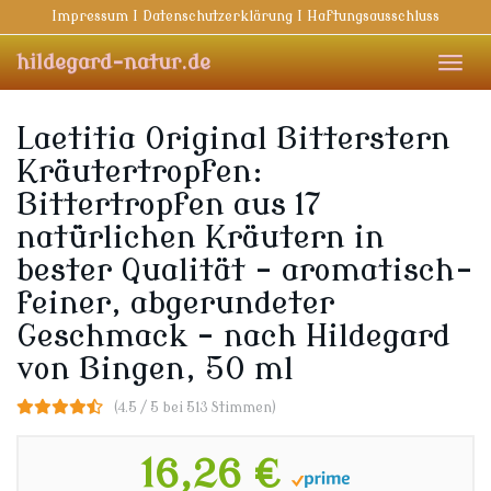
Skip
Impressum I Datenschutzerklärung I Haftungsausschluss
to
main
hildegard-natur.de
Toggl
content
navig
Laetitia Original Bitterstern
Kräutertropfen:
Bittertropfen aus 17
natürlichen Kräutern in
bester Qualität – aromatisch-
feiner, abgerundeter
Geschmack – nach Hildegard
von Bingen, 50 ml
(4.5 / 5 bei 513 Stimmen)
16,26 €