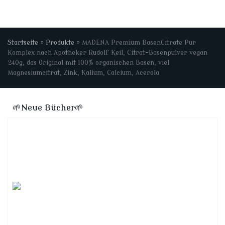
Startseite
»
Produkte
»
MADENA Premium BasenCitrate Pur
Komplex nach Apotheker Rudolf Keil, Citrat-Basenpulver vegan
240g, das Original mit 100% organischen Basen, viel
Magnesiumcitrat, Zink, Kalium, Calcium, Acerola
🌱Neue Bücher🌱