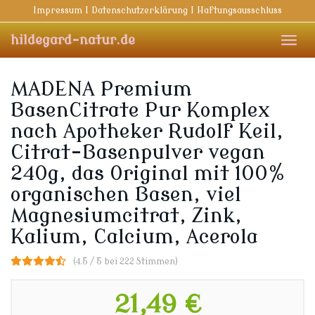
Skip
Impressum I Datenschutzerklärung I Haftungsausschluss
to
main
hildegard-natur.de
Toggl
content
navig
MADENA Premium
BasenCitrate Pur Komplex
nach Apotheker Rudolf Keil,
Citrat-Basenpulver vegan
240g, das Original mit 100%
organischen Basen, viel
Magnesiumcitrat, Zink,
Kalium, Calcium, Acerola
(4.5 / 5 bei 222 Stimmen)
21,49 €