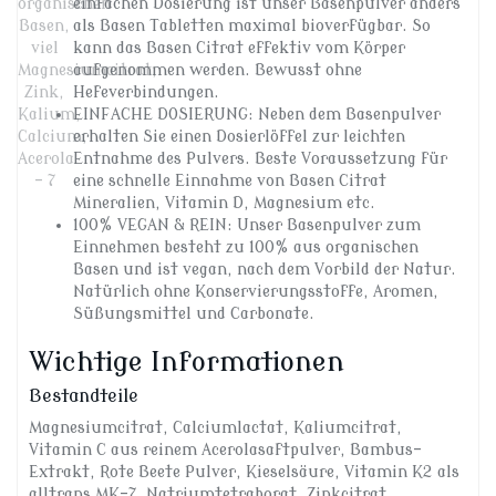
einfachen Dosierung ist unser Basenpulver anders
als Basen Tabletten maximal bioverfügbar. So
kann das Basen Citrat effektiv vom Körper
aufgenommen werden. Bewusst ohne
Hefeverbindungen.
EINFACHE DOSIERUNG: Neben dem Basenpulver
erhalten Sie einen Dosierlöffel zur leichten
Entnahme des Pulvers. Beste Voraussetzung für
eine schnelle Einnahme von Basen Citrat
Mineralien, Vitamin D, Magnesium etc.
100% VEGAN & REIN: Unser Basenpulver zum
Einnehmen besteht zu 100% aus organischen
Basen und ist vegan, nach dem Vorbild der Natur.
Natürlich ohne Konservierungsstoffe, Aromen,
Süßungsmittel und Carbonate.
Wichtige Informationen
Bestandteile
Magnesiumcitrat, Calciumlactat, Kaliumcitrat,
Vitamin C aus reinem Acerolasaftpulver, Bambus-
Extrakt, Rote Beete Pulver, Kieselsäure, Vitamin K2 als
alltrans MK-7, Natriumtetraborat, Zinkcitrat,