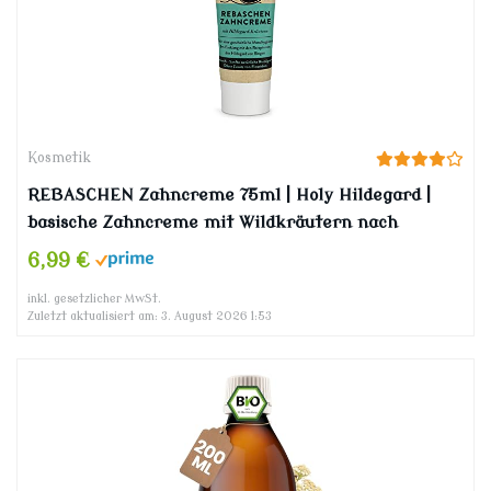
Kosmetik
REBASCHEN Zahncreme 75ml | Holy Hildegard |
basische Zahncreme mit Wildkräutern nach
Hildegard von Bingen | vegan | 100% natürlich
6,99 €
inkl. gesetzlicher MwSt.
Zuletzt aktualisiert am: 3. August 2026 1:53