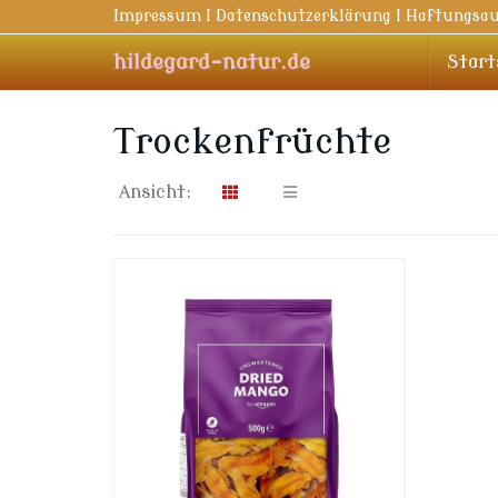
Skip
Impressum I Datenschutzerklärung I Haftungsau
to
main
hildegard-natur.de
Start
content
Trockenfrüchte
Ansicht: