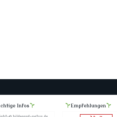
chtige Infos
Empfehlungen
ight-© hildegard-natur.de