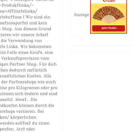
-Produktlinks/-
ns=Affiliatelinks/
Anzeige
atebuttons I Wir sind ein
mationsportal und kein
e Shop. Aus diesem Grund
zieren wir unsere Arbeit
 die Verwendung von
iate Links. Wir bekommen
im Falle eines Kaufs, eine
e Verkaufsprovision vom
ligen Partner Shop. Für dich
ehen dadurch natürlich
zusätzlichen Kosten. Alle
e der Partnershops wie auch
reise pro Kilogramm oder pro
 können sich ändern und sind
gesetzl. Mwst.. Die
ndkosten können durch die
rshops variieren. Bei
ken/ körperlichen
werden solltest du einen
peuten, Arzt oder