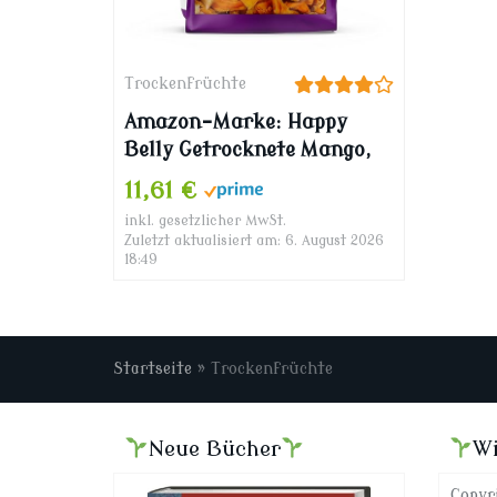
Trockenfrüchte
Amazon-Marke: Happy
Belly Getrocknete Mango,
500 g
11,61 €
inkl. gesetzlicher MwSt.
Zuletzt aktualisiert am: 6. August 2026
18:49
Startseite
»
Trockenfrüchte
Neue Bücher
Wi
Copyr