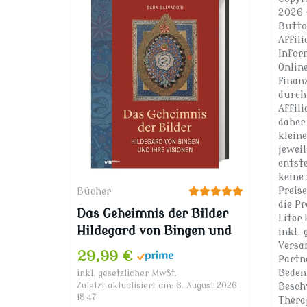
2026 
Butto
Affili
Infor
Onlin
finan
durch
Affil
daher 
klein
jewei
entst
keine 
Preis
Bücher
die P
Das Geheimnis der Bilder
Liter
Hildegard von Bingen und
inkl. 
Versa
ihre Visionen
29,99 €
Partne
Beden
inkl. gesetzlicher MwSt.
Zuletzt aktualisiert am: 6. August 2026
Besch
18:47
Thera