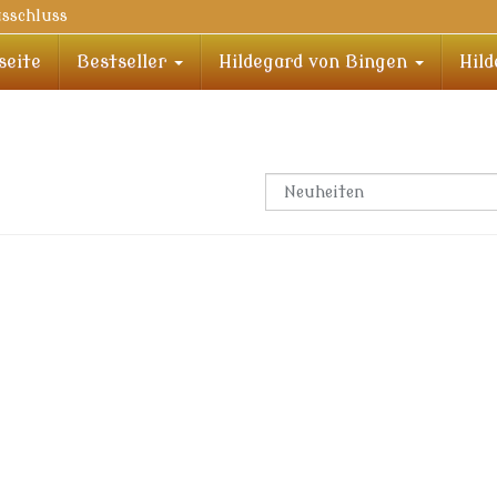
sschluss
seite
Bestseller
Hildegard von Bingen
Hil