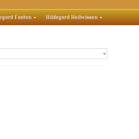
degard Fasten
Hildegard Heilwissen