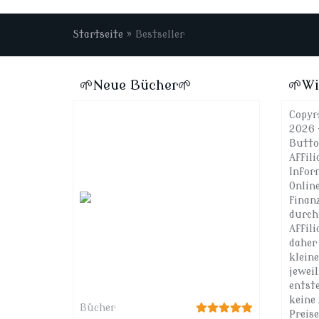
Startseite
»
Bestseller
🌱Neue Bücher🌱
🌱Wi
Copyr
2026 
Butto
Affili
Infor
Onlin
finan
durch
Affil
daher 
klein
jewei
entst
keine 
Bücher
Preis