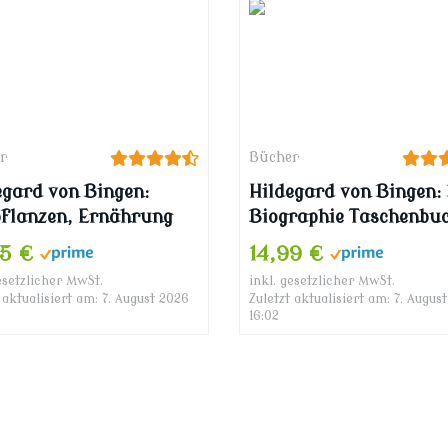
r
Bücher
egard von Bingen:
Hildegard von Bingen: 
pflanzen, Ernährung
Biographie Taschenbu
Heilkunde
1. Mai 2002
95 €
14,99 €
esetzlicher MwSt.
inkl. gesetzlicher MwSt.
 aktualisiert am: 7. August 2026
Zuletzt aktualisiert am: 7. Augus
16:02