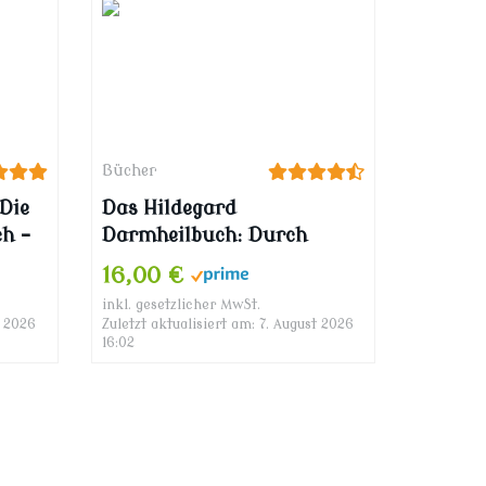
Bücher
Die
Das Hildegard
ch –
Darmheilbuch: Durch
Darmsanierung Allergien,
16,00 €
Reizdarm,
inkl. gesetzlicher MwSt.
Hauterkrankungen,
t 2026
Zuletzt aktualisiert am: 7. August 2026
chronische Entzündungen
16:02
und
Autoimmunkrankheiten
heilen (Ganzheitliche
Naturheilkunde mit
Hildegard von Bingen)