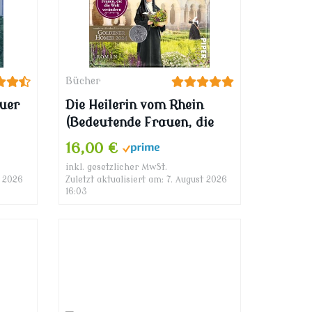
Bücher
uer
Die Heilerin vom Rhein
(Bedeutende Frauen, die
für
die Welt verändern 16):
16,00 €
Hildegard von Bingen – In
inkl. gesetzlicher MwSt.
der Naturheilkunde fand
t 2026
Zuletzt aktualisiert am: 7. August 2026
sie ihre Berufung, den
16:03
Menschen zu helfen |
Romanbiografie