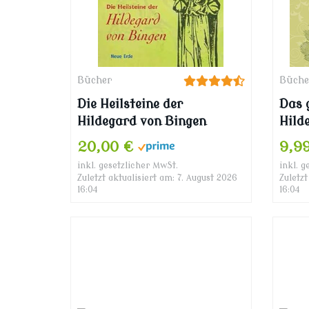
Bücher
Büche
Die Heilsteine der
Das 
Hildegard von Bingen
Hild
Bewä
20,00 €
9,9
Gesu
inkl. gesetzlicher MwSt.
inkl. g
Wohl
Zuletzt aktualisiert am: 7. August 2026
Zuletzt
16:04
16:04