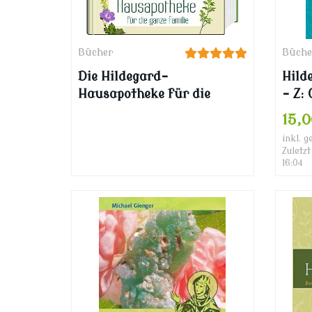
Bücher
Büche
Die Hildegard-
Hild
Hausapotheke für die
– Z:
ganze Familie: Mit Akut-
Fuß
15,
und Notfallmitteln
inkl. g
Zuletzt
16:04