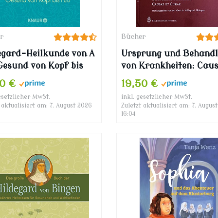
r
Bücher
egard-Heilkunde von A
Ursprung und Behand
 Gesund von Kopf bis
von Krankheiten: Caus
Curae (Hildegard von
00 €
19,50 €
Bingen-Werke)
esetzlicher MwSt.
inkl. gesetzlicher MwSt.
 aktualisiert am: 7. August 2026
Zuletzt aktualisiert am: 7. Augus
16:04