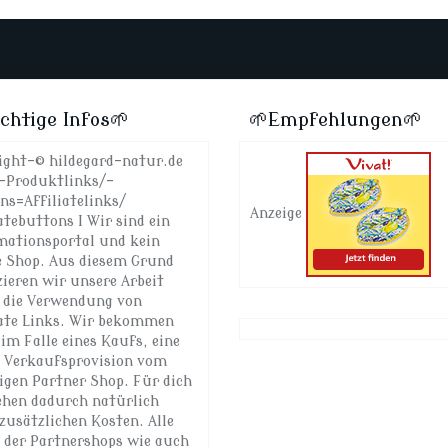
chtige Infos🌱
🌱Empfehlungen🌱
ight-© hildegard-natur.de
-Produktlinks/-
ns=Affiliatelinks/
Anzeige
atebuttons I Wir sind ein
mationsportal und kein
e Shop. Aus diesem Grund
zieren wir unsere Arbeit
 die Verwendung von
iate Links. Wir bekommen
im Falle eines Kaufs, eine
e Verkaufsprovision vom
ligen Partner Shop. Für dich
ehen dadurch natürlich
zusätzlichen Kosten. Alle
e der Partnershops wie auch