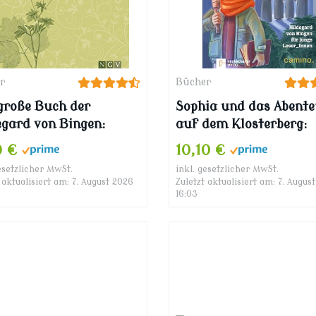
r
Bücher
große Buch der
Sophia und das Abente
egard von Bingen:
auf dem Klosterberg:
hrtes Heilwissen für
Hildegard von Bingen 
9 €
10,10 €
ndheit und
junge Leser_Innen
esetzlicher MwSt.
inkl. gesetzlicher MwSt.
befinden
 aktualisiert am: 7. August 2026
Zuletzt aktualisiert am: 7. Augus
16:03