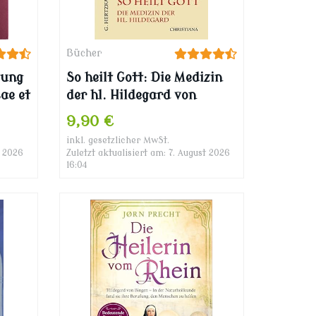
Bücher
lung
So heilt Gott: Die Medizin
ae et
der hl. Hildegard von
Bingen als neues
9,90 €
Naturheilverfahren: Die
inkl. gesetzlicher MwSt.
Medizin der heiligen
t 2026
Zuletzt aktualisiert am: 7. August 2026
Hildegard von Bingen als
16:04
neues Naturheilverfahren