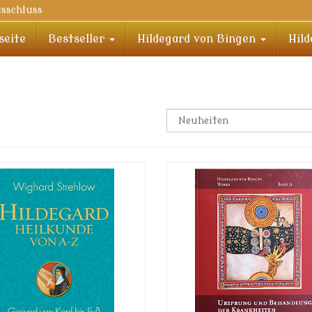
sschluss
seite
Bestseller
Hildegard von Bingen
Hil