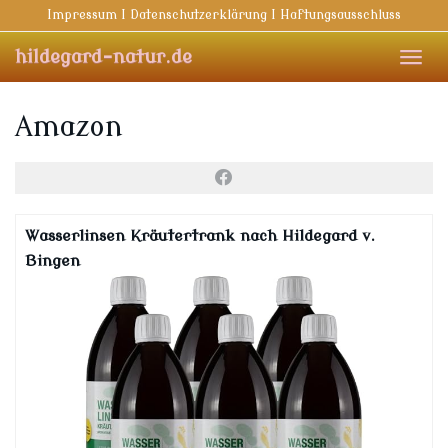
Skip
Impressum I Datenschutzerklärung I Haftungsausschluss
to
main
hildegard-natur.de
Toggl
content
navig
Amazon
Wasserlinsen Kräutertrank nach Hildegard v.
Bingen