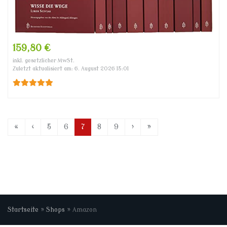
159,80 €
inkl. gesetzlicher MwSt.
Zuletzt aktualisiert am: 6. August 2026 15:01
«
‹
5
6
7
8
9
›
»
Startseite
»
Shops
»
Amazon