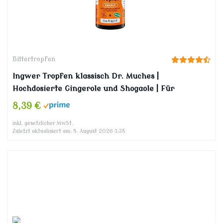
Bittertropfen
Ingwer Tropfen klassisch Dr. Muches |
Hochdosierte Gingerole und Shogaole | Für
Ingwertee, Ingwerwasser, als Ingwershot to go |
8,39 €
Sofort bioverfügbar | Vegan und in Bio-Qualität |
inkl. gesetzlicher MwSt.
1×20 ml
Zuletzt aktualisiert am: 8. August 2026 3:35