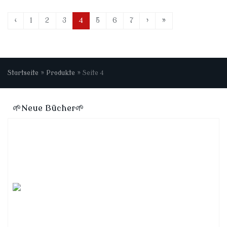
‹
1
2
3
4
5
6
7
›
»
Startseite
»
Produkte
»
Seite 4
🌱Neue Bücher🌱