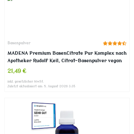
Basenpulver
MADENA Premium BasenCitrate Pur Komplex nach
Apotheker Rudolf Keil, Citrat-Basenpulver vegan
240g, das Original mit 100% organischen Basen,
21,49 €
viel Magnesiumcitrat, Zink, Kalium, Calcium,
inkl. gesetzlicher MwSt.
Acerola
Zuletzt aktualisiert am: 8. August 2026 3:35