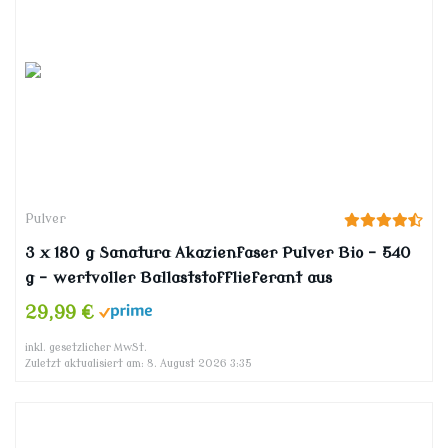
Pulver
3 x 180 g Sanatura Akazienfaser Pulver Bio – 540
g – wertvoller Ballaststofflieferant aus
Akazienfasern – lösliche Ballaststoffe – vegan,
29,99 €
glutenfrei und fructosefrei – gut verträglich
inkl. gesetzlicher MwSt.
Zuletzt aktualisiert am: 8. August 2026 3:35